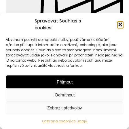
Spravovat Souhlas s
cookies
Abychom poskytli co nejlepší služby, používáme k ukládání
a/nebo přístupu k informacím o zařízení, technologie jako jsou
soubory cookies. Souhlas s těmito technologiemi nám umožní
zpracovávat údaje, jako je chování při procházení nebo jedinečná
ID na tomto webu. Nesouhlas nebo odvolání souhlasu může
nepříznivě ovlivnit určité vlastnosti a funkce.
Copyright © Weiron Dynamics, s.r.o. |
Tvorba webových
stránek
a
SEO
Příjmout
Odmítnout
Zobrazit předvolby
Ochrana osobních údajů