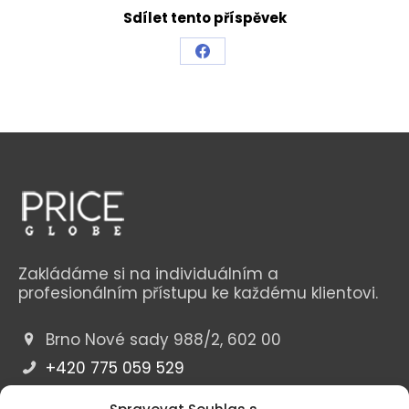
Sdílet tento příspěvek
Share
on
Facebook
Zakládáme si na individuálním a
profesionálním přístupu ke každému klientovi.
Brno Nové sady 988/2, 602 00
+420 775 059 529
Po-Pá: 9:00 - 17:00