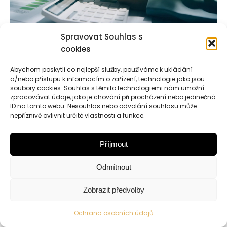
Spravovat Souhlas s
cookies
Abychom poskytli co nejlepší služby, používáme k ukládání
a/nebo přístupu k informacím o zařízení, technologie jako jsou
Copyright © Weiron Dynamics, s.r.o. |
Tvorba webových
soubory cookies. Souhlas s těmito technologiemi nám umožní
stránek
a
SEO
zpracovávat údaje, jako je chování při procházení nebo jedinečná
ID na tomto webu. Nesouhlas nebo odvolání souhlasu může
nepříznivě ovlivnit určité vlastnosti a funkce.
Příjmout
Odmítnout
Zobrazit předvolby
Ochrana osobních údajů